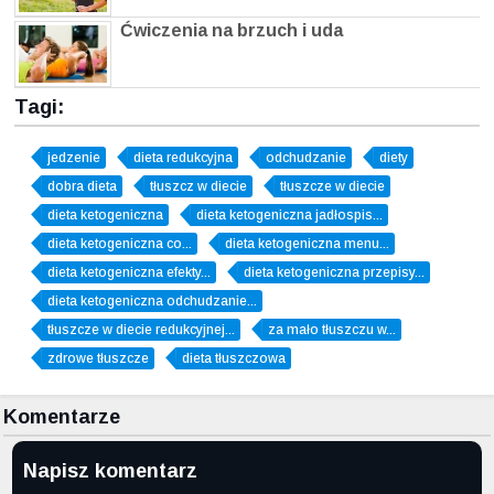
Ćwiczenia na brzuch i uda
Tagi:
jedzenie
dieta redukcyjna
odchudzanie
diety
dobra dieta
tłuszcz w diecie
tłuszcze w diecie
dieta ketogeniczna
dieta ketogeniczna jadłospis...
dieta ketogeniczna co...
dieta ketogeniczna menu...
dieta ketogeniczna efekty...
dieta ketogeniczna przepisy...
dieta ketogeniczna odchudzanie...
tłuszcze w diecie redukcyjnej...
za mało tłuszczu w...
zdrowe tłuszcze
dieta tłuszczowa
Komentarze
Napisz komentarz