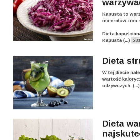
warzywa
Kapusta to warz
minerałów i ma n
Dieta kapuściana
Kapusta (...)
20
Dieta st
W tej diecie nal
wartość kaloryc
odżywczych. (...
Dieta wa
najskute