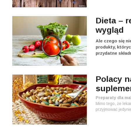
Dieta – 
wygląd
Ale czego się ni
produkty, który
przydatne składni
Polacy 
supleme
Preparaty dla m
Mimo tego, że leka
przyjmować jedynie