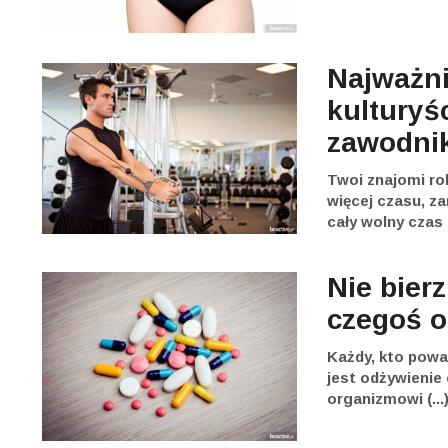
Najważnie
kulturyś
zawodn
Twoi znajomi rob
więcej czasu, z
cały wolny czas 
Nie bier
czegoś 
Każdy, kto powa
jest odżywienie 
organizmowi (...