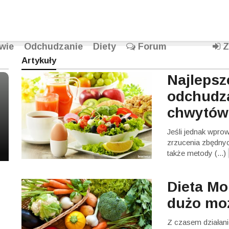
wie
Odchudzanie
Diety
Forum
Z
Artykuły
Najlepsz
odchudza
chwytów
Jeśli jednak wpro
zrzucenia zbędnyc
także metody (...)
Dieta Mo
dużo mo
Z czasem działanie