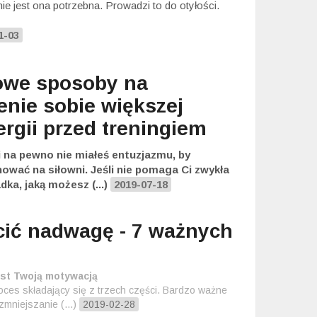
ie jest ona potrzebna. Prowadzi to do otyłości.
1-03
owe sposoby na
enie sobie większej
ergii przed treningiem
i na pewno nie miałeś entuzjazmu, by
nować na siłowni. Jeśli nie pomaga Ci zwykła
ka, jaką możesz (...)
2019-07-18
cić nadwagę - 7 ważnych
jest Twoją motywacją
ces składający się z trzech części. Bardzo ważne
zmniejszanie (...)
2019-02-28