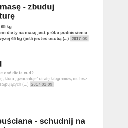
 masę - zbuduj
turę
 65 kg
m diety na masę jest próba podniesienia
żej 65 kg (jeśli jesteś osobą (...)
2017-03-
d
że dać dieta cud?
etę, która „gwarantuje” utratę kilogramów, możesz
tępujących (...)
2017-01-09
puściana - schudnij na