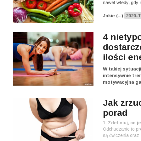
nawet wtedy, gdy n
Jakie (...)
2020-1
4 nietyp
dostarcz
ilości en
W takiej sytuacj
intensywnie tre
motywacyjna gad
Jak zrzu
porad
1. Zdefiniuj, co 
Odchudzanie to pro
są ćwiczenia oraz 