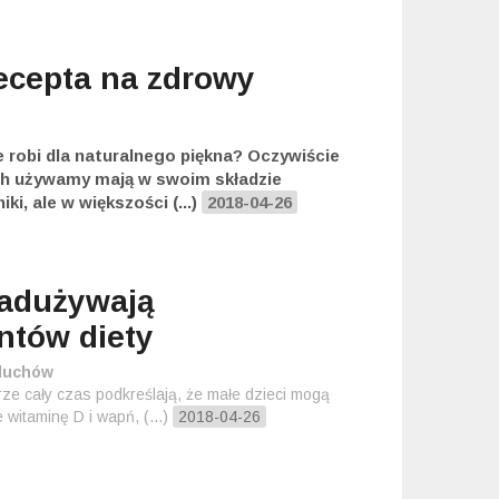
recepta na zdrowy
e robi dla naturalnego piękna? Oczywiście
ch używamy mają w swoim składzie
ki, ale w większości (...)
2018-04-26
nadużywają
ntów diety
aluchów
rze cały czas podkreślają, że małe dzieci mogą
 witaminę D i wapń, (...)
2018-04-26