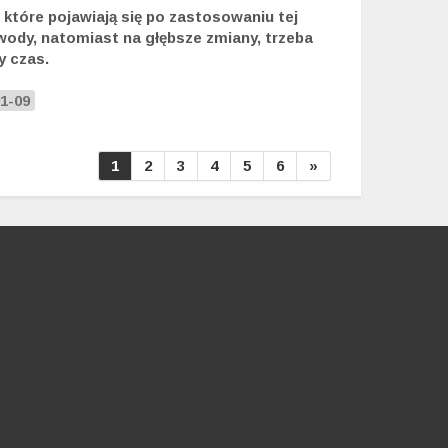
 które pojawiają się po zastosowaniu tej
 wody, natomiast na głębsze zmiany, trzeba
y czas.
1-09
1
2
3
4
5
6
»