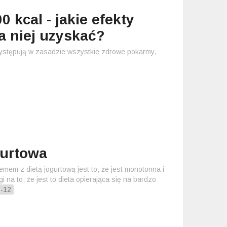
0 kcal - jakie efekty
 niej uzyskać?
występują w zasadzie wszystkie zdrowe pokarmy,
gurtowa
mem z dietą jogurtową jest to, że jest monotonna i
 na to, że jest to dieta opierająca się na bardzo
6-12