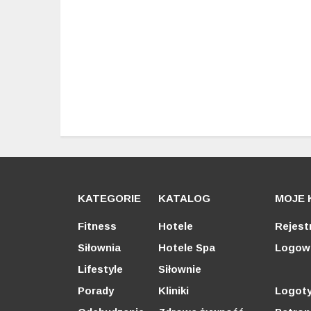
KATEGORIE
KATALOG
MOJE 
Fitness
Hotele
Rejest
Siłownia
Hotele Spa
Logow
Lifestyle
Siłownie
Porady
Kliniki
Logot