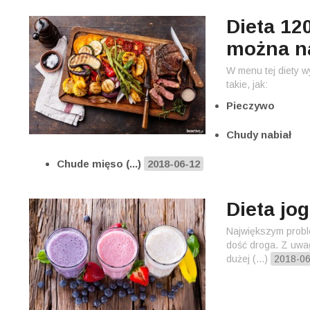
Dieta 120
można na
W menu tej diety 
takie, jak:
Pieczywo
Chudy nabiał
Chude mięso (...)
2018-06-12
Dieta jo
Największym proble
dość droga. Z uwagi
dużej (...)
2018-0