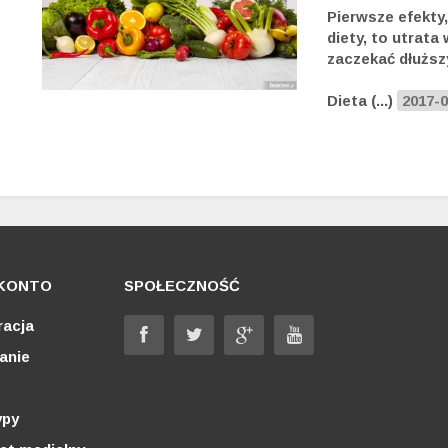
Pierwsze efekty,
diety, to utrata
zaczekać dłuższ
Dieta (...)
2017-0
KONTO
SPOŁECZNOŚĆ
racja
anie
ypy