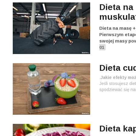
Dieta na
muskula
Dieta na masę +
Pierwszym etape
swojej masy powy
01
Dieta cu
.
Jakie efekty mo
Jeśli stosujesz di
spodziewać się nas
Dieta ka