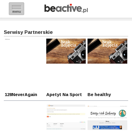
menu
Serwisy Partnerskie
128NeverAgain
Apetyt Na Sport
Be healthy