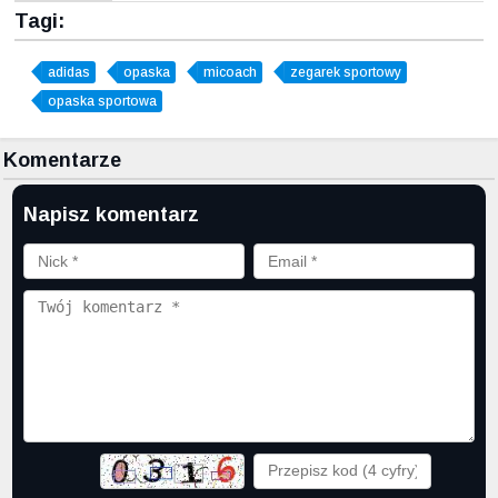
Tagi:
adidas
opaska
micoach
zegarek sportowy
opaska sportowa
Komentarze
Napisz komentarz