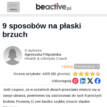
menu
9 sposobów na płaski
brzuch
O autorze:
Agnieszka Filipowska
Health & Lifestyle Coach
Diety
Komentarze: 0
Ocena artykułu:
4.5
/
5
(
63
głosów)
Udostępnij:
Jeśli czujesz, że w ostatnich dniach przestałeś mieścić się w
swoje ubrania, powinieneś się zastosować do tych 9 prostych
kroków. Pozwolą Ci one bardzo szybko zrzucić zbędne