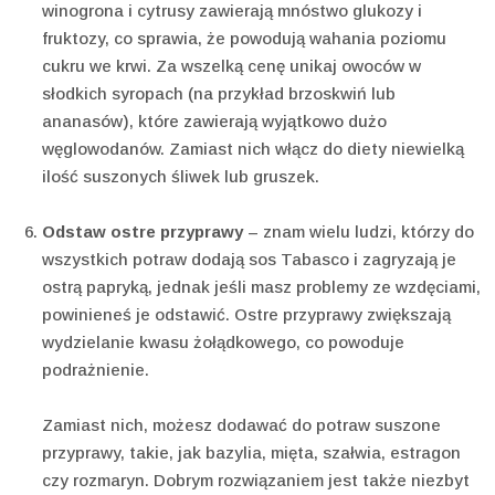
winogrona i cytrusy zawierają mnóstwo glukozy i
fruktozy, co sprawia, że powodują wahania poziomu
cukru we krwi. Za wszelką cenę unikaj owoców w
słodkich syropach (na przykład brzoskwiń lub
ananasów), które zawierają wyjątkowo dużo
węglowodanów. Zamiast nich włącz do diety niewielką
ilość suszonych śliwek lub gruszek.
Odstaw ostre przyprawy
– znam wielu ludzi, którzy do
wszystkich potraw dodają sos Tabasco i zagryzają je
ostrą papryką, jednak jeśli masz problemy ze wzdęciami,
powinieneś je odstawić. Ostre przyprawy zwiększają
wydzielanie kwasu żołądkowego, co powoduje
podrażnienie.
Zamiast nich, możesz dodawać do potraw suszone
przyprawy, takie, jak bazylia, mięta, szałwia, estragon
czy rozmaryn. Dobrym rozwiązaniem jest także niezbyt