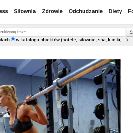
ess
Siłownia
Zdrowie
Odchudzanie
Diety
F
S
ułach
w katalogu obiektów (hotele, siłownie, spa, kliniki, ...)