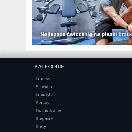
Najlepsze ćwiczenia na płaski brzu
KATEGORIE
Fitness
Siłownia
Lifestyle
Porady
Odchudzanie
Bieganie
Diety