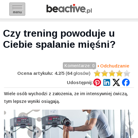
menu
Czy trening powoduje u
Ciebie spalanie mięśni?
Komentarze: 0
Odchudzanie
Ocena artykułu:
4.2
/
5
(
64
głosów)
Udostępnij:
Wiele osób wychodzi z założenia, że im intensywniej ćwiczą,
tym lepsze wyniki osiągają.