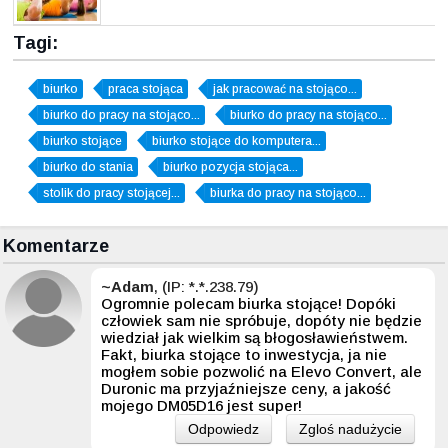
Tagi:
biurko
praca stojąca
jak pracować na stojąco...
biurko do pracy na stojąco...
biurko do pracy na stojąco...
biurko stojące
biurko stojące do komputera...
biurko do stania
biurko pozycja stojąca...
stolik do pracy stojącej...
biurka do pracy na stojąco...
Komentarze
~Adam
, (IP: *.*.238.79)
Ogromnie polecam biurka stojące! Dopóki
człowiek sam nie spróbuje, dopóty nie będzie
wiedział jak wielkim są błogosławieństwem.
Fakt, biurka stojące to inwestycja, ja nie
mogłem sobie pozwolić na Elevo Convert, ale
Duronic ma przyjaźniejsze ceny, a jakość
mojego DM05D16 jest super!
Odpowiedz
Zgloś nadużycie