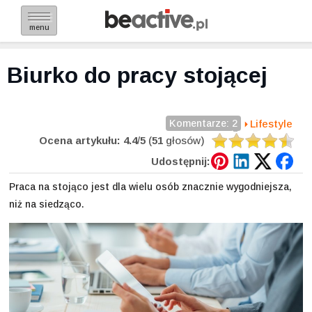
menu
Biurko do pracy stojącej
Komentarze: 2
Lifestyle
Ocena artykułu:
4.4
/
5
(
51
głosów)
Udostępnij:
Praca na stojąco jest dla wielu osób znacznie wygodniejsza,
niż na siedząco.