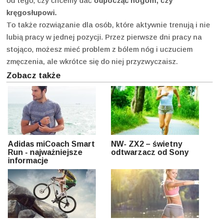
od tego, czy chcemy dać
odpocząć nogom, czy
kręgosłupowi.
To także rozwiązanie dla osób, które aktywnie trenują i nie
lubią pracy w jednej pozycji. Przez pierwsze dni pracy na
stojąco, możesz mieć problem z bólem nóg i uczuciem
zmęczenia, ale wkrótce się do niej przyzwyczaisz.
Zobacz także
Adidas miCoach Smart
NW- ZX2 – świetny
Run - najważniejsze
odtwarzacz od Sony
informacje