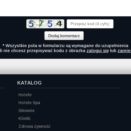
Dodaj komentarz
* Wszystkie pola w formularzu są wymagane do uzupełnienia
li nie chcesz przepisywać kodu z obrazka
zaloguj się
lub
zareje
KATALOG
Hotele
Hotele Spa
Siłownie
Kliniki
Zdrowa żywność