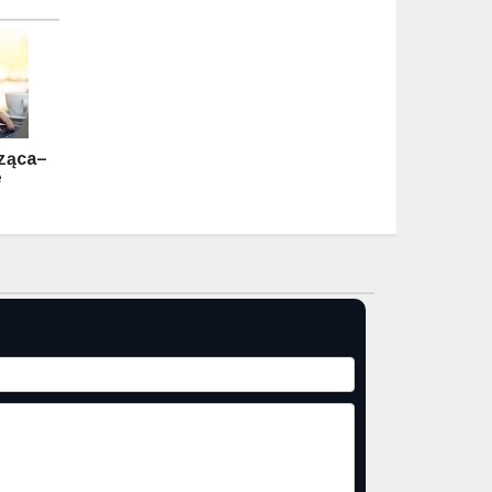
dząca–
e