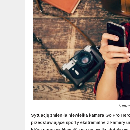
Nowe 
Sytuację zmieniła niewielka kamera Go Pro Hero,
przedstawiające sporty ekstremalne z kamery u
która nagrywa filmy 4K i ma niewielki, dotykowy 