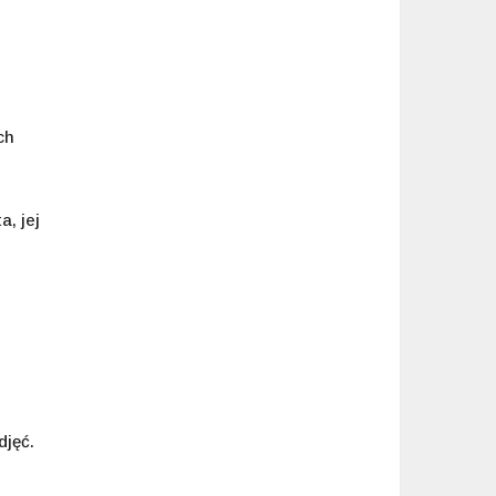
ch
, jej
djęć.