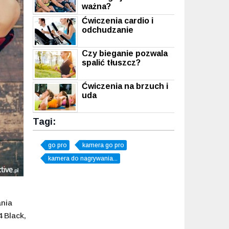
ważna?
Ćwiczenia cardio i
odchudzanie
Czy bieganie pozwala
spalić tłuszcz?
Ćwiczenia na brzuch i
uda
Tagi:
go pro
kamera go pro
kamera do nagrywania...
ania
 Black,