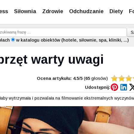
ess
Siłownia
Zdrowie
Odchudzanie
Diety
F
S
ułach
w katalogu obiektów (hotele, siłownie, spa, kliniki, ...)
przęt warty uwagi
Ocena artykułu:
4.5
/
5
(
65
głosów)
Udostępnij:
byłaby wytrzymała i pozwalała na filmowanie ekstremalnych wyczynów