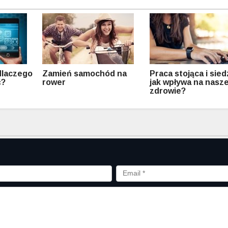
dlaczego
Zamień samochód na
Praca stojąca i sie
ć?
rower
jak wpływa na nasz
zdrowie?