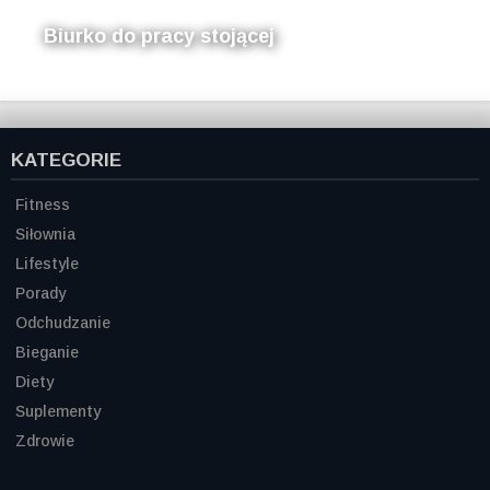
Biurko do pracy stojącej
KATEGORIE
Fitness
Siłownia
Lifestyle
Porady
Odchudzanie
Bieganie
Diety
Suplementy
Zdrowie