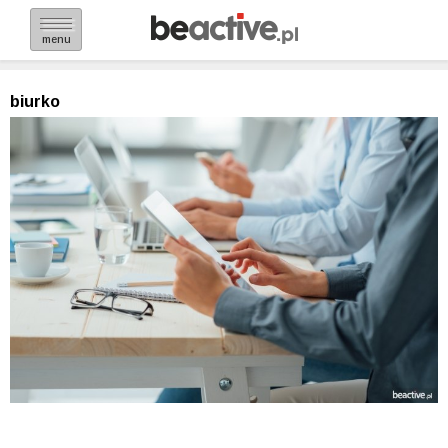
menu
biurko