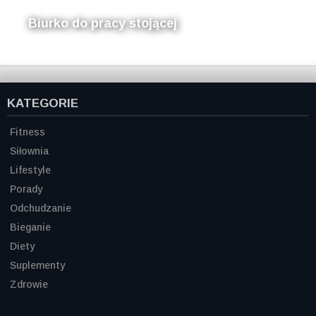
Biurko do pracy stojącej
KATEGORIE
Fitness
Siłownia
Lifestyle
Porady
Odchudzanie
Bieganie
Diety
Suplementy
Zdrowie