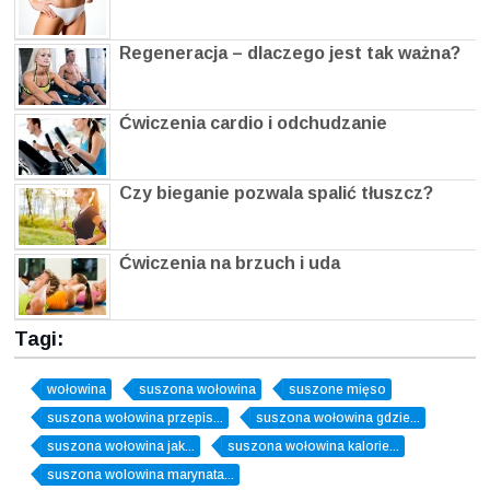
Regeneracja – dlaczego jest tak ważna?
Ćwiczenia cardio i odchudzanie
Czy bieganie pozwala spalić tłuszcz?
Ćwiczenia na brzuch i uda
Tagi:
wołowina
suszona wołowina
suszone mięso
suszona wołowina przepis...
suszona wołowina gdzie...
suszona wołowina jak...
suszona wołowina kalorie...
suszona wolowina marynata...