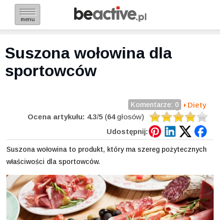
menu
Suszona wołowina dla
sportowców
Komentarze: 0
Diety
Ocena artykułu:
4.3
/
5
(
64
głosów)
Udostępnij:
Suszona wołowina to produkt, który ma szereg pożytecznych
właściwości dla sportowców.