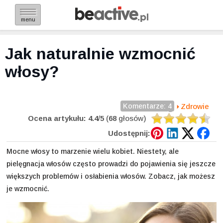
menu
Jak naturalnie wzmocnić
włosy?
Komentarze: 4
Zdrowie
Ocena artykułu:
4.4
/
5
(
68
głosów)
Udostępnij:
Mocne włosy to marzenie wielu kobiet. Niestety, ale
pielęgnacja włosów często prowadzi do pojawienia się jeszcze
większych problemów i osłabienia włosów. Zobacz, jak możesz
je wzmocnić.