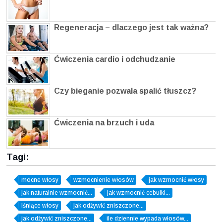
Regeneracja – dlaczego jest tak ważna?
Ćwiczenia cardio i odchudzanie
Czy bieganie pozwala spalić tłuszcz?
Ćwiczenia na brzuch i uda
Tagi:
mocne włosy
wzmocnienie włosów
jak wzmocnić włosy
jak naturalnie wzmocnić...
jak wzmocnić cebulki...
lśniące włosy
jak odżywić zniszczone...
jak odżywić zniszczone...
ile dziennie wypada włosów...