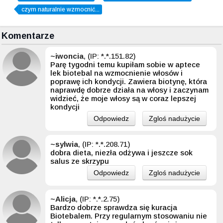
czym naturalnie wzmocnić...
Komentarze
~iwoncia
, (IP: *.*.151.82)
Parę tygodni temu kupiłam sobie w aptece
lek biotebal na wzmocnienie włosów i
poprawę ich kondycji. Zawiera biotynę, która
naprawdę dobrze działa na włosy i zaczynam
widzieć, że moje włosy są w coraz lepszej
kondycji
Odpowiedz
Zgloś nadużycie
~sylwia
, (IP: *.*.208.71)
dobra dieta, niezła odżywa i jeszcze sok
salus ze skrzypu
Odpowiedz
Zgloś nadużycie
~Alicja
, (IP: *.*.2.75)
Bardzo dobrze sprawdza się kuracja
Biotebalem. Przy regularnym stosowaniu nie