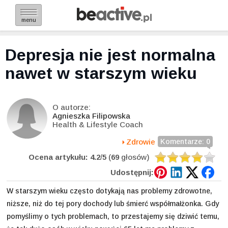
menu
Depresja nie jest normalna
nawet w starszym wieku
O autorze:
Agnieszka Filipowska
Health & Lifestyle Coach
Zdrowie
Komentarze: 0
Ocena artykułu:
4.2
/
5
(
69
głosów)
Udostępnij:
W starszym wieku często dotykają nas problemy zdrowotne,
niższe, niż do tej pory dochody lub śmierć współmałżonka. Gdy
pomyślimy o tych problemach, to przestajemy się dziwić temu,