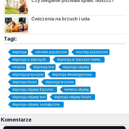
Czy bieganie pozwala spalić tłuszcz?
Ćwiczenia na brzuch i uda
Tagi:
depresja
zdrowie psychiczne
choroby psychiczne
depresja u starszych...
depresja w starszym wieku...
nerwica
depresja test
depresja objawy
depresja przyczyny
depresja dwubiegunowa...
depresja forum
depresja leczenie
depresja objawy fizyczne...
nerwica objawy
depresja objawy test
depresja objawy forum...
depresja objawy somatyczne...
Komentarze