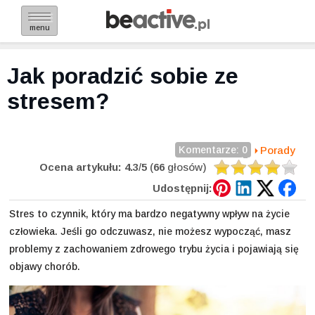
menu
Jak poradzić sobie ze
stresem?
Komentarze: 0
Porady
Ocena artykułu:
4.3
/
5
(
66
głosów)
Udostępnij:
Stres to czynnik, który ma bardzo negatywny wpływ na życie
człowieka. Jeśli go odczuwasz, nie możesz wypocząć, masz
problemy z zachowaniem zdrowego trybu życia i pojawiają się
objawy chorób.