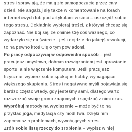
stres i sprawiają, że mają złe samopoczucie przez cały
dzień. Nie angażuj się także w komentowanie na forach
internetowych lub pod artykułami w sieci – oszczędź sobie
tego stresu. Dokładnie wybieraj treści, z którymi chcesz się
zapoznać. Nie bój się, że ominie Cię coś ważnego, co
wydarzyło się na świecie - jeśli dojdzie do jakiejś rewolucji,
to na pewno ktoś Cię o tym powiadomi.
Po pracy odpoczywaj w odpowiedni sposób
– jeśli
pracujesz umysłowo, dobrym rozwiązaniem jest uprawianie
sportu, a nie włączenie komputera. Jeśli pracujesz
fizycznie, wybierz sobie spokojne hobby, wymagające
większego skupienia. Stres i negatywne myśli pojawiają się
bardzo często wtedy, gdy jesteśmy sami, dlatego warto
rozszerzać swoje grono znajomych i spędzać z nimi czas.
Wypróbuj metody na wyciszenie
– może być to na
przykład
joga
, medytacja czy modlitwa. Dzięki nim
zapomnisz o problemach, wywołujących stres.
Zrób sobie listę rzeczy do zrobienia
– wypisz w niej