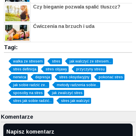
Czy bieganie pozwala spalić tłuszcz?
Ćwiczenia na brzuch i uda
Tagi:
walka ze stresem
stres
jak walczyć ze stresem...
stres definicja
stres objawy
przyczyny stresu
nerwica
depresja
stres oksydacyjny
pokonać stres
jak sobie radzić ze...
metody radzenia sobie...
sposoby na stres
jak zwalczyć stres
stres jak sobie radzić...
stres jak walczyć
Komentarze
Napisz komentarz