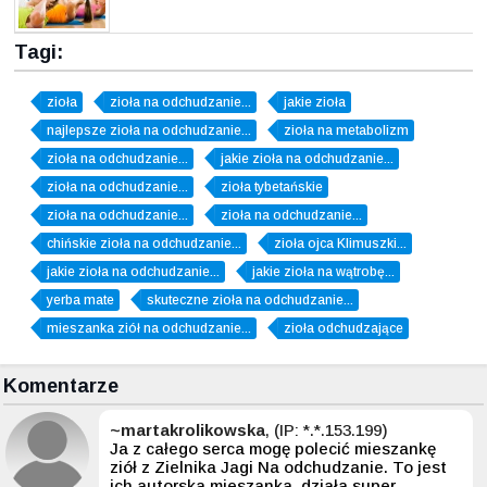
Tagi:
zioła
zioła na odchudzanie...
jakie zioła
najlepsze zioła na odchudzanie...
zioła na metabolizm
zioła na odchudzanie...
jakie zioła na odchudzanie...
zioła na odchudzanie...
zioła tybetańskie
zioła na odchudzanie...
zioła na odchudzanie...
chińskie zioła na odchudzanie...
zioła ojca Klimuszki...
jakie zioła na odchudzanie...
jakie zioła na wątrobę...
yerba mate
skuteczne zioła na odchudzanie...
mieszanka ziół na odchudzanie...
zioła odchudzające
Komentarze
~martakrolikowska
, (IP: *.*.153.199)
Ja z całego serca mogę polecić mieszankę
ziół z Zielnika Jagi Na odchudzanie. To jest
ich autorska mieszanka, działa super,