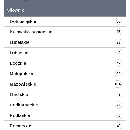
Siłownie
Dolnośląskie
50
Kujawsko-pomorskie
25
Lubelskie
21
Lubuskie
8
Łódzkie
49
Małopolskie
62
Mazowieckie
134
Opolskie
8
Podkarpackie
21
Podlaskie
6
Pomorskie
49