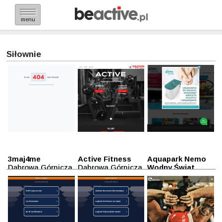
menu
Siłownie
3maj4me
Active Fitness
Aquapark Nemo
Dąbrowa Górnicza
Dąbrowa Górnicza
Wodny Świat
Dąbrowa
Górnicza
Dąbrowa Górnicza