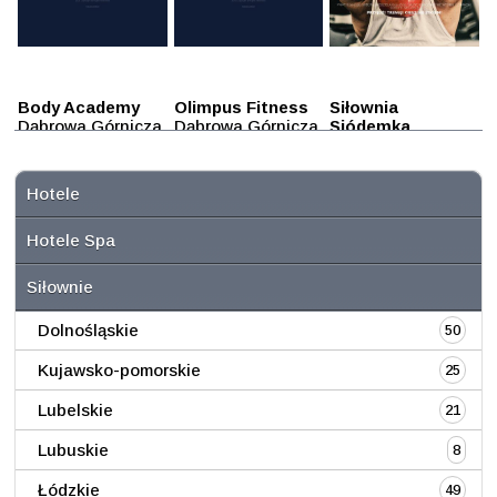
Body Academy
Olimpus Fitness
Siłownia
Dąbrowa Górnicza
Dąbrowa Górnicza
Siódemka
Dąbrowa Górnicza
Hotele
Hotele Spa
Siłownie
Dolnośląskie
50
Kujawsko-pomorskie
25
Lubelskie
21
Lubuskie
8
Łódzkie
49