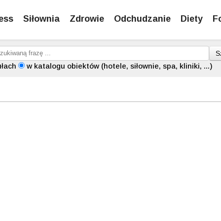
ess
Siłownia
Zdrowie
Odchudzanie
Diety
F
S
ułach
w katalogu obiektów (hotele, siłownie, spa, kliniki, ...)