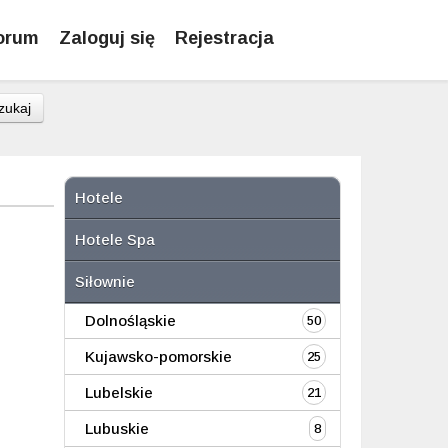
orum
Zaloguj się
Rejestracja
zukaj
Hotele
Hotele Spa
Siłownie
Dolnośląskie
50
Kujawsko-pomorskie
25
Lubelskie
21
Lubuskie
8