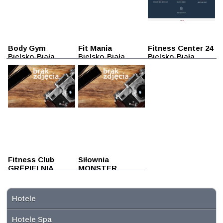
Body Gym
Fit Mania
Fitness Center 24
Bielsko-Biała
Bielsko-Biała
Bielsko-Biała
Fitness Club
Siłownia
GRĘPIELNIA
MONSTER
Bielsko-Biała
Bielsko-Biała
Hotele
Hotele Spa