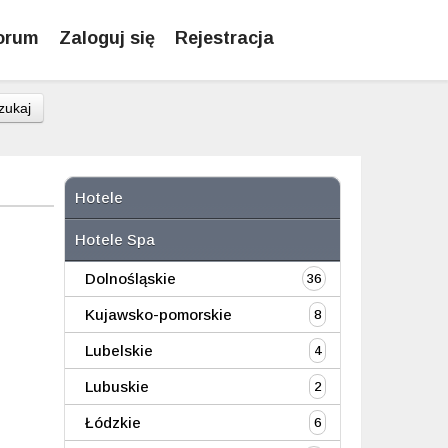
orum
Zaloguj się
Rejestracja
zukaj
Hotele
Hotele Spa
Dolnośląskie
36
Kujawsko-pomorskie
8
Lubelskie
4
Lubuskie
2
Łódzkie
6