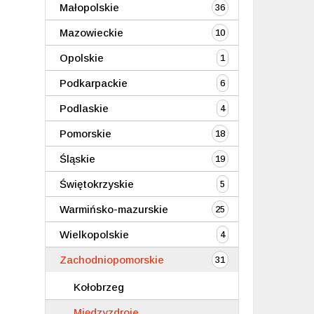
Małopolskie
36
Mazowieckie
10
Opolskie
1
Podkarpackie
6
Podlaskie
4
Pomorskie
18
Śląskie
19
Świętokrzyskie
5
Warmińsko-mazurskie
25
Wielkopolskie
4
Zachodniopomorskie
31
Kołobrzeg
Międzyzdroje