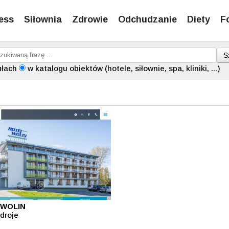
ess
Siłownia
Zdrowie
Odchudzanie
Diety
F
S
ułach
w katalogu obiektów (hotele, siłownie, spa, kliniki, ...)
 WOLIN
droje