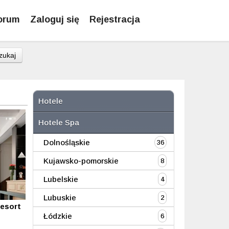
orum
Zaloguj się
Rejestracja
zukaj
Hotele
Hotele Spa
Dolnośląskie
36
Kujawsko-pomorskie
8
Lubelskie
4
Lubuskie
2
esort
Łódzkie
6