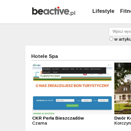
Lifestyle
Fitn
w artyk
Hotele Spa
CKR Perła Bieszczadów
Dwór K
Czarna
Korczy