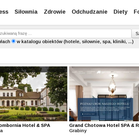
ess
Siłownia
Zdrowie
Odchudzanie
Diety
F
S
ułach
w katalogu obiektów (hotele, siłownie, spa, kliniki, ...)
ombornia Hotel & SPA
Grand Chotowa Hotel SPA & R
na
Grabiny