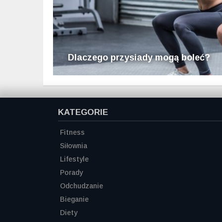
Dlaczego przysiady mogą boleć?
KATEGORIE
Fitness
Siłownia
Lifestyle
Porady
Odchudzanie
Bieganie
Diety