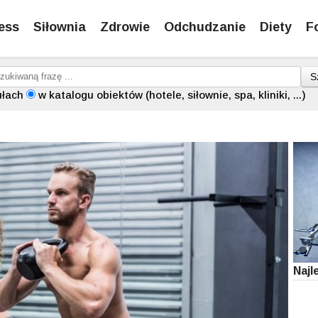
ess
Siłownia
Zdrowie
Odchudzanie
Diety
F
S
ułach
w katalogu obiektów (hotele, siłownie, spa, kliniki, ...)
Najl