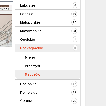
Lubuskie
6
Łódzkie
10
Małopolskie
27
Mazowieckie
53
Opolskie
1
Podkarpackie
8
Mielec
Przemyśl
Rzeszów
Podlaskie
12
Pomorskie
18
Śląskie
26