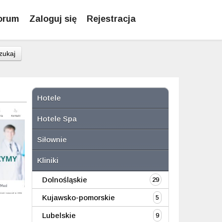
orum
Zaloguj się
Rejestracja
zukaj
Hotele
Hotele Spa
Siłownie
Kliniki
Dolnośląskie
29
Kujawsko-pomorskie
5
Lubelskie
9