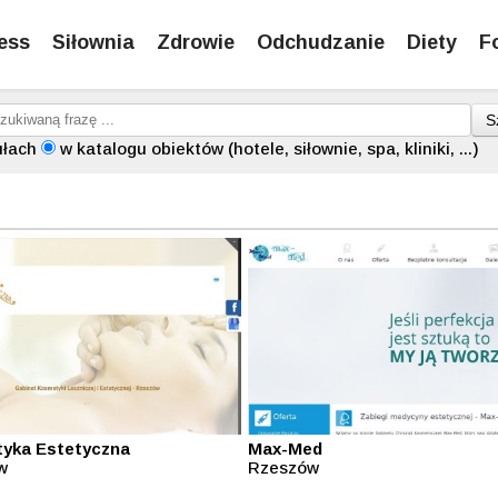
ess
Siłownia
Zdrowie
Odchudzanie
Diety
F
S
ułach
w katalogu obiektów (hotele, siłownie, spa, kliniki, ...)
yka Estetyczna
Max-Med
w
Rzeszów