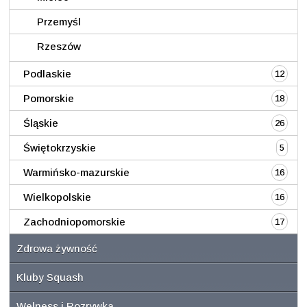
Przemyśl
Rzeszów
Podlaskie
12
Pomorskie
18
Śląskie
26
Świętokrzyskie
5
Warmińsko-mazurskie
16
Wielkopolskie
16
Zachodniopomorskie
17
Zdrowa żywność
Kluby Squash
Welness i Rozrywka