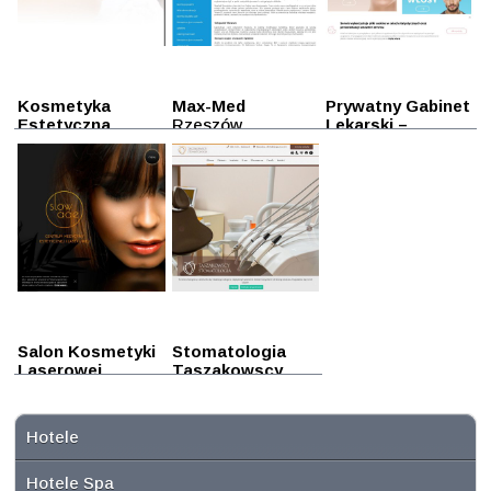
Kosmetyka
Max-Med
Prywatny Gabinet
Estetyczna
Rzeszów
Lekarski –
Rzeszów
Medycyna
Estetyczna
Rzeszów
Salon Kosmetyki
Stomatologia
Laserowej
Taszakowscy
Rzeszów
Rzeszów
Hotele
Hotele Spa