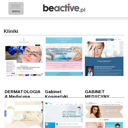
menu
Kliniki
DERMATOLOGIA
Gabinet
GABINET
& Medycyna
Kosmetyki
MEDYCYNY
estetyczna
Naturalnej i
ESTETYCZNEJ
Rzeszów
Medycyny
Mielec
Estetycznej
Przemyśl