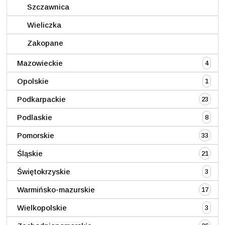
Szczawnica
Wieliczka
Zakopane
Mazowieckie
4
Opolskie
1
Podkarpackie
23
Podlaskie
8
Pomorskie
33
Śląskie
21
Świętokrzyskie
3
Warmińsko-mazurskie
17
Wielkopolskie
3