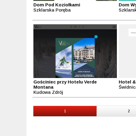
Dom Pod Koziołkami
Dom Wy
Szklarska Poręba
Szklars
Gościniec przy Hotelu Verde
Hotel &
Montana
Świdnic
Kudowa Zdrój
1
2