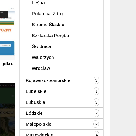
Leśna
Polanica-Zdrój
Stronie Śląskie
Szklarska Poręba
Świdnica
Wałbrzych
Lądku-
Wrocław
Kujawsko-pomorskie
3
Lubelskie
1
Lubuskie
3
Łódzkie
2
Małopolskie
82
Mazowieckie
4