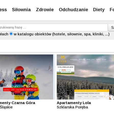
ess
Siłownia
Zdrowie
Odchudzanie
Diety
F
S
ułach
w katalogu obiektów (hotele, siłownie, spa, kliniki, ...)
menty Czarna Góra
Apartamenty Lola
Śląskie
Szklarska Poręba