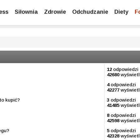
ess
Siłownia
Zdrowie
Odchudzanie
Diety
F
12
odpowiedzi
42680
wyświet
4
odpowiedzi
42277
wyświet
to kupić?
3
odpowiedzi
41485
wyświet
8
odpowiedzi
42598
wyświet
egu?
5
odpowiedzi
42328
wyświet