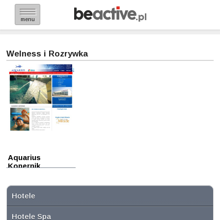
menu
Welness i Rozrywka
Aquarius
Kopernik
Zabrze
Hotele
Hotele Spa