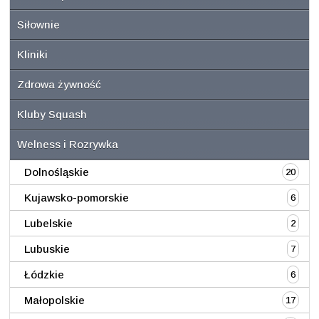
Siłownie
Kliniki
Zdrowa żywność
Kluby Squash
Welness i Rozrywka
Dolnośląskie
20
Kujawsko-pomorskie
6
Lubelskie
2
Lubuskie
7
Łódzkie
6
Małopolskie
17