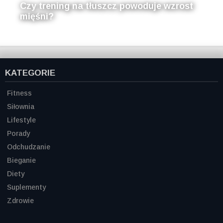
Czy trening na tłuszcz powoduje wzrost
mięśni?
KATEGORIE
Fitness
Siłownia
Lifestyle
Porady
Odchudzanie
Bieganie
Diety
Suplementy
Zdrowie