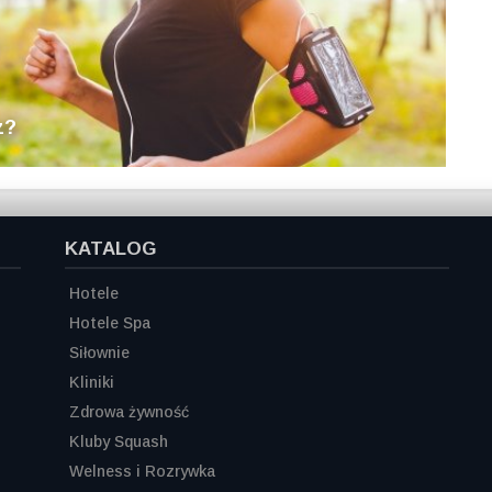
z?
KATALOG
Hotele
Hotele Spa
Siłownie
Kliniki
Zdrowa żywność
Kluby Squash
Welness i Rozrywka