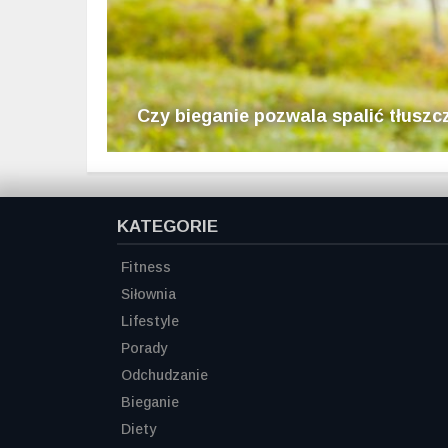
Czy bieganie pozwala spalić tłuszc
KATEGORIE
Fitness
Siłownia
Lifestyle
Porady
Odchudzanie
Bieganie
Diety