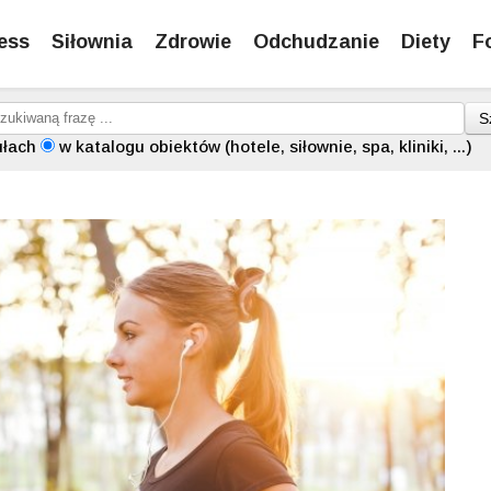
ess
Siłownia
Zdrowie
Odchudzanie
Diety
F
S
ułach
w katalogu obiektów (hotele, siłownie, spa, kliniki, ...)