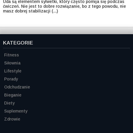
Uda są elementem sylwetki, który często pomija się podczas
ćwiczeń. Nie jest to dobre rozwiązanie, bo z tego powodu, nie
masz dobrej stabilizacji (...)
KATEGORIE
Fitness
Siłownia
Lifestyle
Porady
Odchudzanie
Bieganie
Diety
Suplementy
Zdrowie