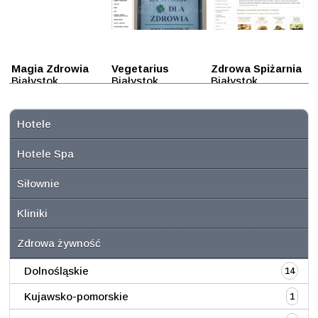
Magia Zdrowia
Vegetarius
Zdrowa Spiżarnia
Białystok
Białystok
Białystok
Hotele
Hotele Spa
Siłownie
Kliniki
Zdrowa żywność
Dolnośląskie
14
Kujawsko-pomorskie
1