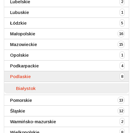
Lubelskie
2
Lubuskie
1
Łódzkie
5
Małopolskie
16
Mazowieckie
15
Opolskie
1
Podkarpackie
4
Podlaskie
8
Białystok
Pomorskie
13
Śląskie
12
Warmińsko-mazurskie
2
Wielkopolskie
8