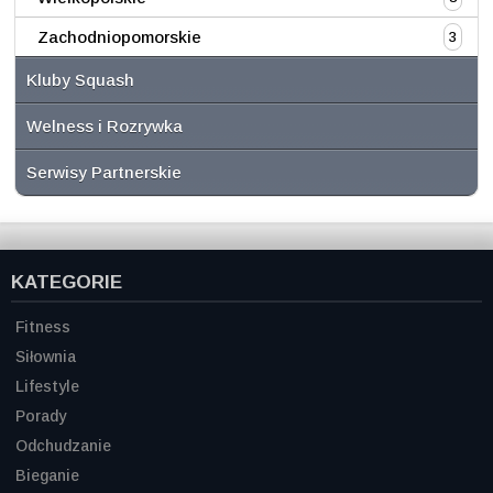
Zachodniopomorskie
3
Kluby Squash
Welness i Rozrywka
Serwisy Partnerskie
KATEGORIE
Fitness
Siłownia
Lifestyle
Porady
Odchudzanie
Bieganie