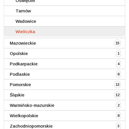
Oświęcim
Tarnów
Wadowice
Wieliczka
Mazowieckie
15
Opolskie
1
Podkarpackie
4
Podlaskie
8
Pomorskie
13
Śląskie
12
Warmińsko-mazurskie
2
Wielkopolskie
8
Zachodniopomorskie
3