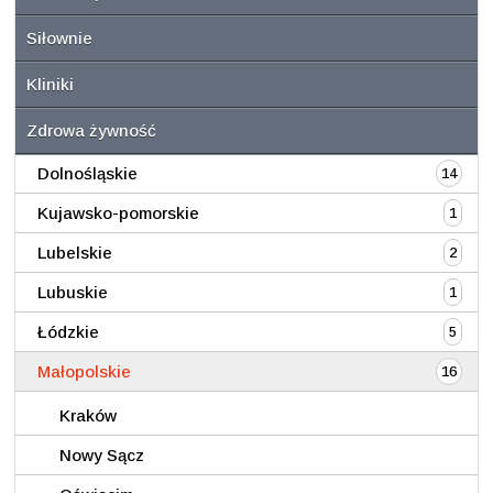
Siłownie
Kliniki
Zdrowa żywność
Dolnośląskie
14
Kujawsko-pomorskie
1
Lubelskie
2
Lubuskie
1
Łódzkie
5
Małopolskie
16
Kraków
Nowy Sącz