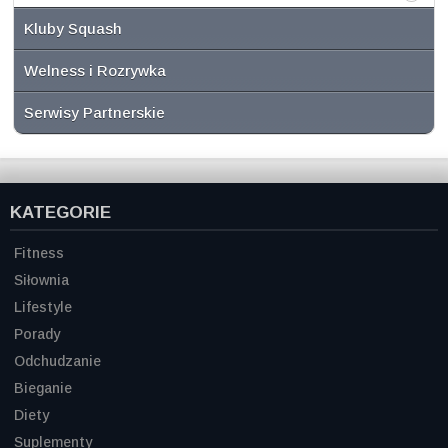
Kluby Squash
Welness i Rozrywka
Serwisy Partnerskie
KATEGORIE
Fitness
Siłownia
Lifestyle
Porady
Odchudzanie
Bieganie
Diety
Suplementy