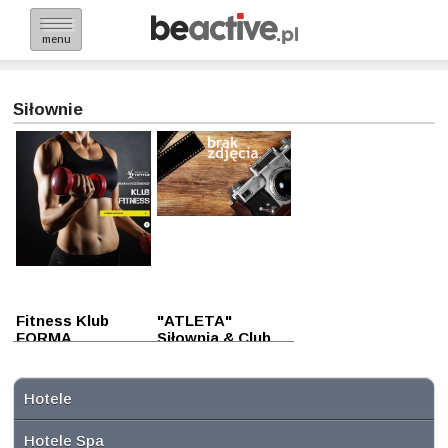
menu
Siłownie
Fitness Klub
"ATLETA"
FORMA
Siłownia & Club
Wołomin
fitness
Wołomin
Hotele
Hotele Spa