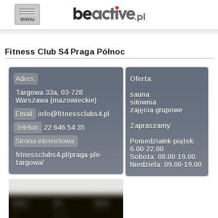
menu
Fitness Club S4 Praga Północ
Adres:
Oferta:
Targowa 33a, 03-728
sauna
Warszawa (mazowieckie)
siłownia
zajęcia grupowe
Email:
info@fitnessclubs4.pl
Zapraszamy:
Telefon:
22 646 54 35
Strona internetowa:
Poniedziałek-piątek:
6.00-22.00
fitnessclubs4.pl/praga-pln-
Sobota: 08.00-19.00
targowa/
Niedziela: 09.00-19.00