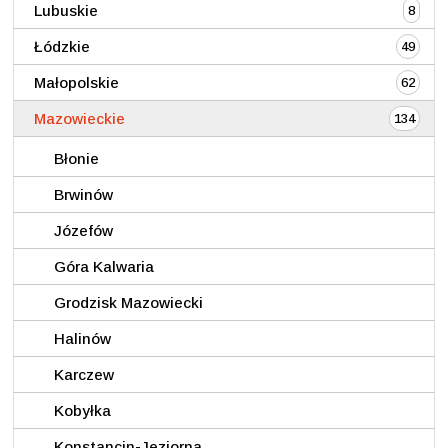
Lubuskie
8
Łódzkie
49
Małopolskie
62
Mazowieckie
134
Błonie
Brwinów
Józefów
Góra Kalwaria
Grodzisk Mazowiecki
Halinów
Karczew
Kobyłka
Konstancin-Jeziorna