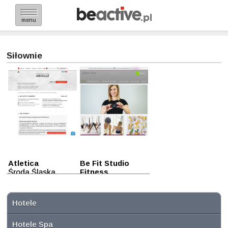
menu
Siłownie
Atletica
Be Fit Studio
Środa Śląska
Fitness
Środa Śląska
Hotele
Hotele Spa