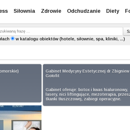
ess
Siłownia
Zdrowie
Odchudzanie
Diety
F
S
ułach
w katalogu obiektów (hotele, siłownie, spa, kliniki, ...)
omorskie)
Gabinet Medycyny Estetycznej dr Zbigniew
Gołofit
Gabinet oferuje: botox i kwas hialuronowy,
lasery, nici liftingujące, mezoterapia, prze
tkanki tłuszczowej, zabiegi operacyjne.