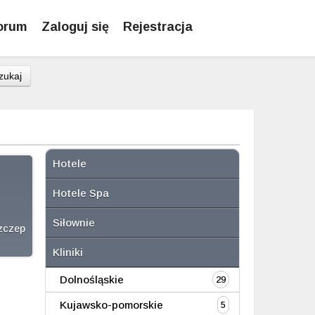
orum
Zaloguj się
Rejestracja
zukaj
Hotele
Hotele Spa
Siłownie
szczep
Kliniki
Dolnośląskie
29
Kujawsko-pomorskie
5