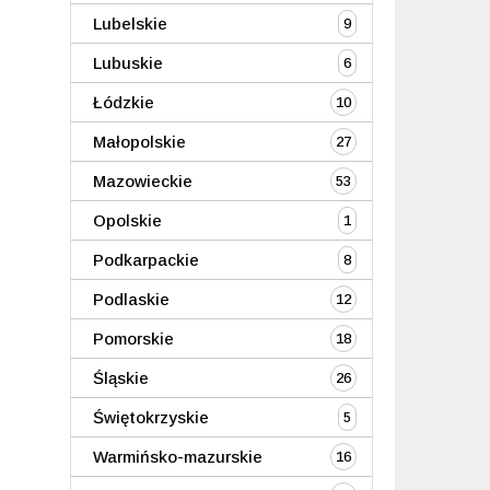
Lubelskie
9
Lubuskie
6
Łódzkie
10
Małopolskie
27
Mazowieckie
53
Opolskie
1
Podkarpackie
8
Podlaskie
12
Pomorskie
18
Śląskie
26
Świętokrzyskie
5
Warmińsko-mazurskie
16