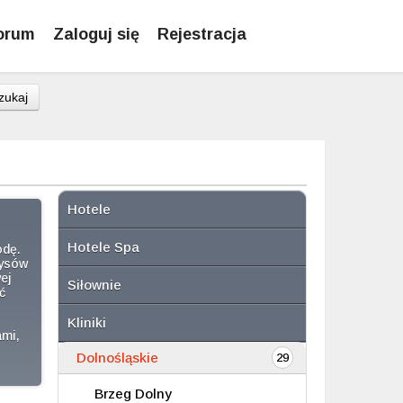
orum
Zaloguj się
Rejestracja
zukaj
Hotele
Hotele Spa
odę.
rysów
ej
Siłownie
ć
Kliniki
ami,
Dolnośląskie
29
Brzeg Dolny