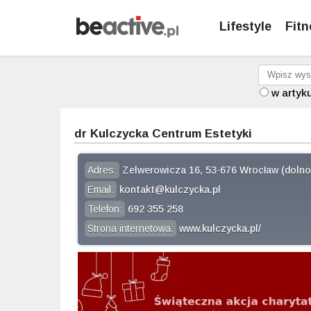
Lifestyle
Fitn
w artyk
dr Kulczycka Centrum Estetyki
Adres:
Zelwerowicza 16, 53-676 Wrocław (dolno
Email:
kontakt@kulczycka.pl
Telefon:
692 355 258
Strona internetowa:
www.kulczycka.pl/