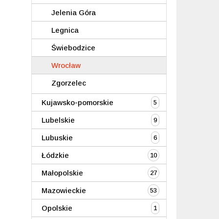
Jelenia Góra
Legnica
Świebodzice
Wrocław
Zgorzelec
Kujawsko-pomorskie
5
Lubelskie
9
Lubuskie
6
Łódzkie
10
Małopolskie
27
Mazowieckie
53
Opolskie
1