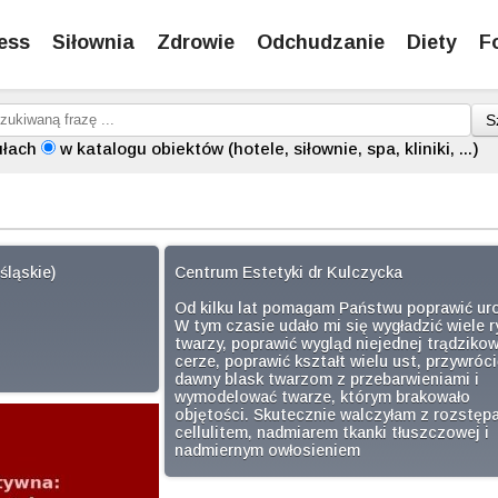
ess
Siłownia
Zdrowie
Odchudzanie
Diety
F
S
ułach
w katalogu obiektów (hotele, siłownie, spa, kliniki, ...)
śląskie)
Centrum Estetyki dr Kulczycka
Od kilku lat pomagam Państwu poprawić ur
W tym czasie udało mi się wygładzić wiele 
twarzy, poprawić wygląd niejednej trądzikow
cerze, poprawić kształt wielu ust, przywróci
dawny blask twarzom z przebarwieniami i
wymodelować twarze, którym brakowało
objętości. Skutecznie walczyłam z rozstęp
cellulitem, nadmiarem tkanki tłuszczowej i
nadmiernym owłosieniem