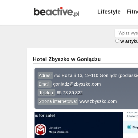
Lifestyle
Fitn
w artyk
Hotel Zbyszko w Goniądzu
Adres:
św. Rozalii 13, 19-110 Goniądz (podlaski
Email:
goniadz@zbyszko.com
Telefon:
85 73 80 322
Strona internetowa:
www.zbyszko.com