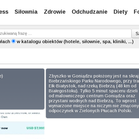
ess
Siłownia
Zdrowie
Odchudzanie
Diety
F
S
ułach
w katalogu obiektów (hotele, siłownie, spa, kliniki, ...)
e)
Zbyszko w Goniądzu położony jest na skraj
Biebrzańskiego Parku Narodowego, przy tra
Ełk-Białystok, nad rzeką Biebrzą (48 km od
Białegostoku). Tylko 5 minut spaceru dzieli
od malowniczego centrum Goniądza oraz
przystani wodnych nad Biebrzą. To wprost
wymarzone miejsce na niczym nie zmącony
odpoczynek w Zielonych Płucach Polski.