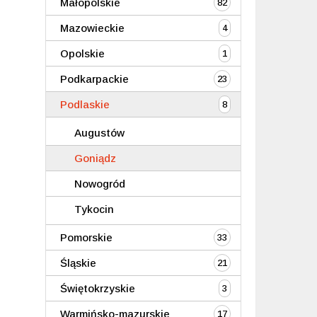
Małopolskie
82
Mazowieckie
4
Opolskie
1
Podkarpackie
23
Podlaskie
8
Augustów
Goniądz
Nowogród
Tykocin
Pomorskie
33
Śląskie
21
Świętokrzyskie
3
Warmińsko-mazurskie
17