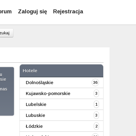
orum
Zaloguj się
Rejestracja
zukaj
Hotele
u
sie
Dolnośląskie
36
 nas
Kujawsko-pomorskie
3
Lubelskie
1
Lubuskie
3
Łódzkie
2