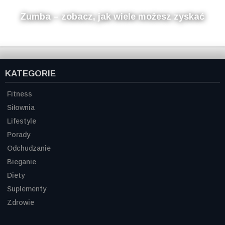
Zumba – zobacz, jak wiele możesz zyskać
KATEGORIE
Fitness
Siłownia
Lifestyle
Porady
Odchudzanie
Bieganie
Diety
Suplementy
Zdrowie