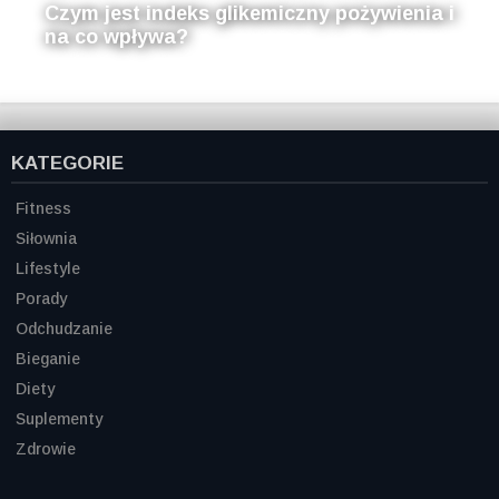
Czym jest indeks glikemiczny pożywienia i
na co wpływa?
KATEGORIE
Fitness
Siłownia
Lifestyle
Porady
Odchudzanie
Bieganie
Diety
Suplementy
Zdrowie