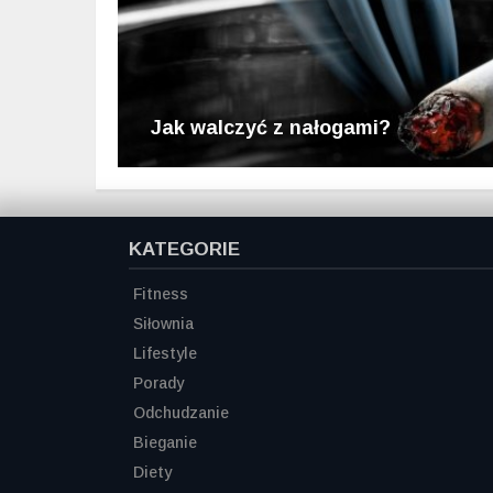
Jak walczyć z nałogami?
KATEGORIE
Fitness
Siłownia
Lifestyle
Porady
Odchudzanie
Bieganie
Diety