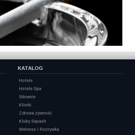
KATALOG
Hotele
Hotele Spa
Siłownie
Kliniki
Zdrowa żywność
Kluby Squash
Welness i Rozrywka