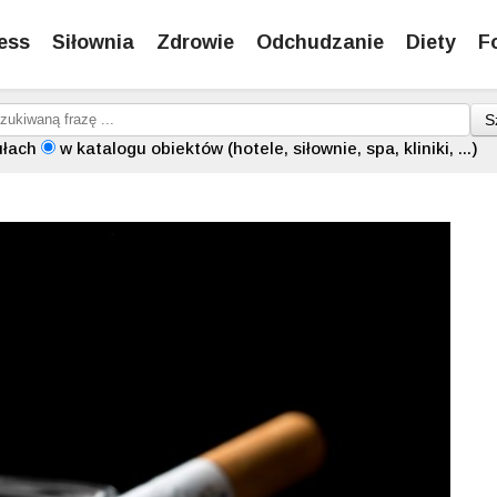
ess
Siłownia
Zdrowie
Odchudzanie
Diety
F
S
ułach
w katalogu obiektów (hotele, siłownie, spa, kliniki, ...)