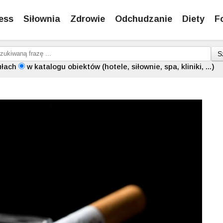
ess
Siłownia
Zdrowie
Odchudzanie
Diety
F
S
ułach
w katalogu obiektów (hotele, siłownie, spa, kliniki, ...)