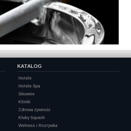
KATALOG
Hotele
Hotele Spa
Siłownie
Kliniki
Zdrowa żywność
Kluby Squash
Welness i Rozrywka