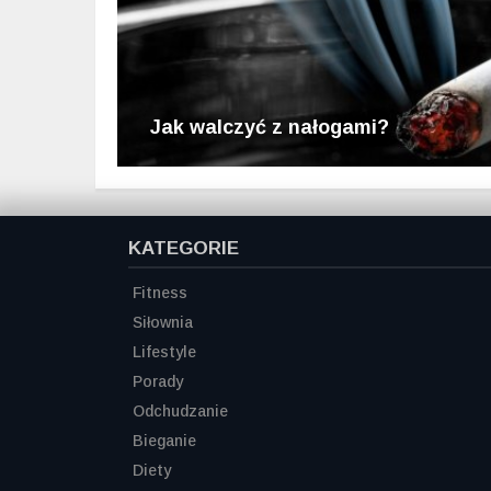
Jak walczyć z nałogami?
KATEGORIE
Fitness
Siłownia
Lifestyle
Porady
Odchudzanie
Bieganie
Diety