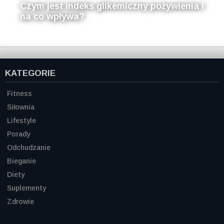
Czym jest indeks glikemiczny pożywienia i
na co wpływa?
KATEGORIE
Fitness
Siłownia
Lifestyle
Porady
Odchudzanie
Bieganie
Diety
Suplementy
Zdrowie