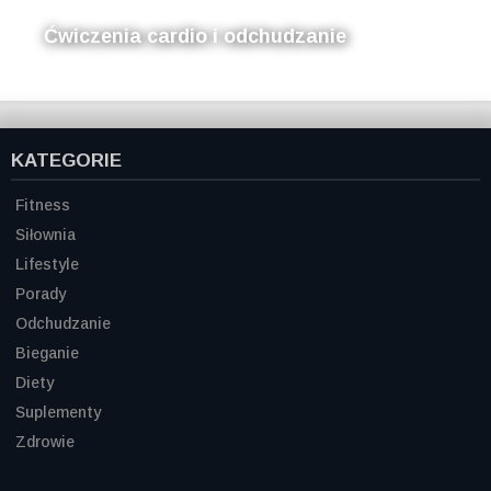
Ćwiczenia cardio i odchudzanie
KATEGORIE
Fitness
Siłownia
Lifestyle
Porady
Odchudzanie
Bieganie
Diety
Suplementy
Zdrowie