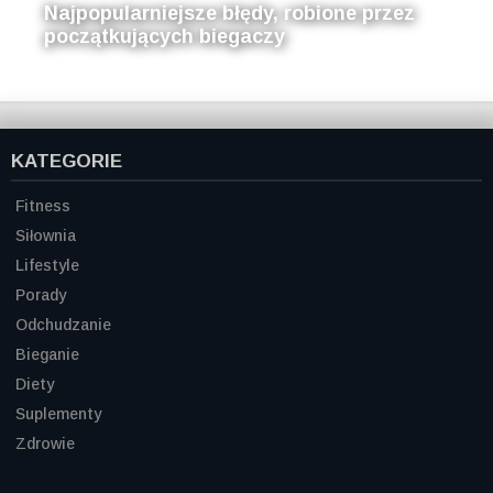
Najpopularniejsze błędy, robione przez
początkujących biegaczy
KATEGORIE
Fitness
Siłownia
Lifestyle
Porady
Odchudzanie
Bieganie
Diety
Suplementy
Zdrowie