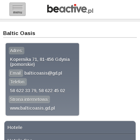
menu
Baltic Oasis
Adres:
Kopernika 71, 81-456 Gdynia
(pomorskie)
Email:
balticoasis@gd.pl
Telefon:
58 622 33 79, 58 622 45 02
Strona internetowa:
www.balticoasis.gd.pl
Hotele