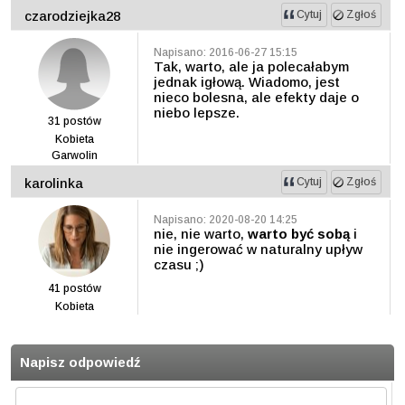
czarodziejka28
Cytuj
Zgłoś
Napisano: 2016-06-27 15:15
Tak, warto, ale ja polecałabym
jednak igłową. Wiadomo, jest
nieco bolesna, ale efekty daje o
niebo lepsze.
31
postów
Kobieta
Garwolin
karolinka
Cytuj
Zgłoś
Napisano: 2020-08-20 14:25
nie, nie warto,
warto być sobą
i
nie ingerować w naturalny upływ
czasu ;)
41
postów
Kobieta
Napisz odpowiedź