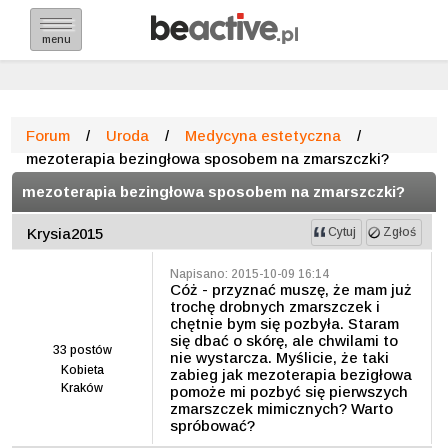
menu
Forum
/
Uroda
/
Medycyna estetyczna
/
mezoterapia bezingłowa sposobem na zmarszczki?
mezoterapia bezingłowa sposobem na zmarszczki?
Krysia2015
Cytuj
Zgłoś
Napisano: 2015-10-09 16:14
Cóż - przyznać muszę, że mam już
trochę drobnych zmarszczek i
chętnie bym się pozbyła. Staram
się dbać o skórę, ale chwilami to
33
postów
nie wystarcza. Myślicie, że taki
Kobieta
zabieg jak mezoterapia bezigłowa
Kraków
pomoże mi pozbyć się pierwszych
zmarszczek mimicznych? Warto
spróbować?